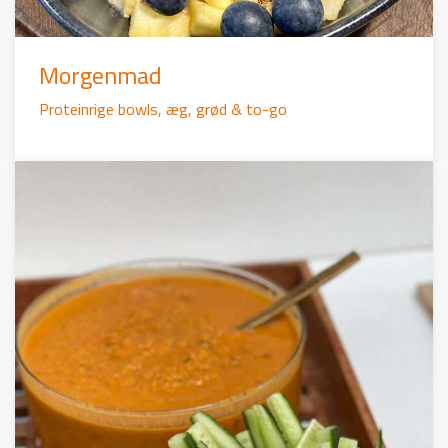
Morgenmad
Proteinrige bowls, æg, grød & to-go