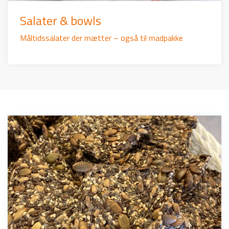
Salater & bowls
Måltidssalater der mætter – også til madpakke