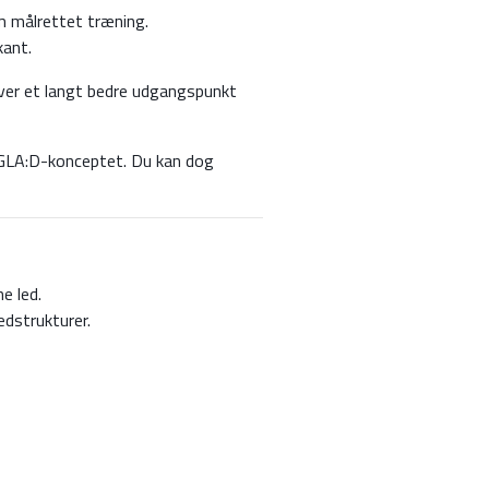
m målrettet træning.
kant.
giver et langt bedre udgangspunkt
i GLA:D-konceptet. Du kan dog
e led.
dstrukturer.