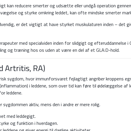
gigt kan reducere smerter og udsætte eller undgå operation genne
evægelse og styrke omkring leddet, kan ofte mindske smerter mar
nødvendig, er det vigtigt at have styrket muskulaturen inden – det 
terapeuter med specialviden inden for slidgigt og efteruddannelse 
ng og træning hos os uden at være en del af et GLA:D-hold.
 Artritis, RA)
risk sygdom, hvor immunforsvaret fejlagtigt angriber kroppens egn
lammation) i leddene, som over tid kan føre til ødelæggelse af le
or leddene.
 er sygdommen aktiv, mens den i andre er mere rolig.
livet med leddegigt.
yrke og funktion i hverdagen.
leddene og giver energi til daglige aktiviteter.