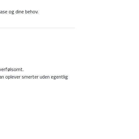
fase og dine behov.
verfølsomt.
man oplever smerter uden egentlig