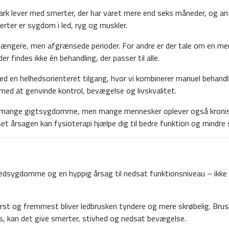
 lever med smerter, der har varet mere end seks måneder, og antal
erter er sygdom i led, ryg og muskler.
ængere, men afgrænsede perioder. For andre er der tale om en mere 
 findes ikke én behandling, der passer til alle.
med en helhedsorienteret tilgang, hvor vi kombinerer manuel behand
med at genvinde kontrol, bevægelse og livskvalitet.
 mange gigtsygdomme, men mange mennesker oplever også kronis
set årsagen kan fysioterapi hjælpe dig til bedre funktion og mindre
 ledsygdomme og en hyppig årsag til nedsat funktionsniveau – ikk
rst og fremmest bliver ledbrusken tyndere og mere skrøbelig. Brus
es, kan det give smerter, stivhed og nedsat bevægelse.