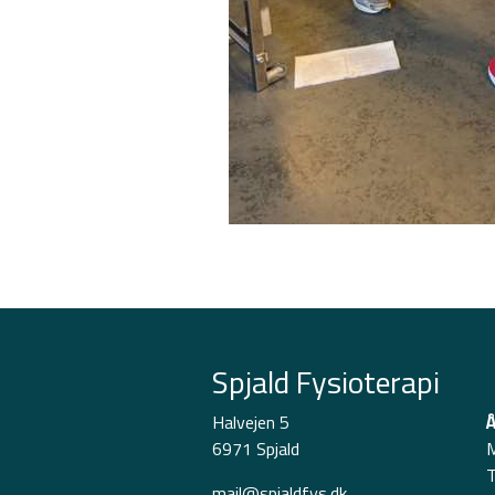
Spjald Fysioterapi
Halvejen 5
Å
6971 Spjald
M
T
mail@spjaldfys.dk