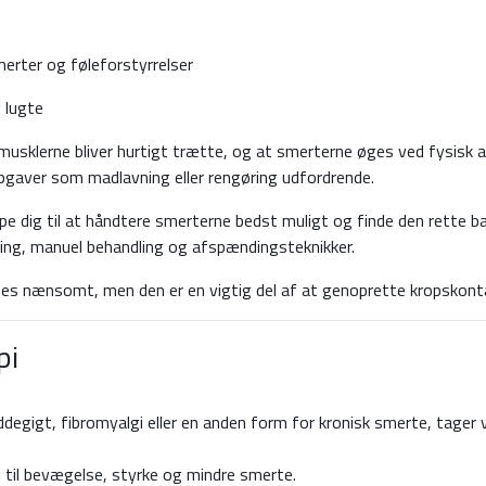
rter og føleforstyrrelser
 lugte
usklerne bliver hurtigt trætte, og at smerterne øges ved fysisk ak
gaver som madlavning eller rengøring udfordrende.
pe dig til at håndtere smerterne bedst muligt og finde den rette ba
ning, manuel behandling og afspændingsteknikker.
ses nænsomt, men den er en vigtig del af at genoprette kropskontak
pi
ddegigt, fibromyalgi eller en anden form for kronisk smerte, tager 
 til bevægelse, styrke og mindre smerte.