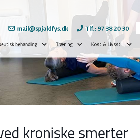
mail@spjaldfys.dk
Tlf.: 97 38 20 30
peutisk behandling
Træning
Kost & Livsstil
 ved kroniske smerter