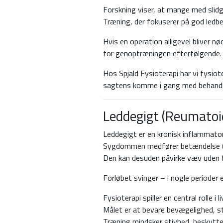
Forskning viser, at mange med slid
Træning, der fokuserer på god ledb
Hvis en operation alligevel bliver 
for genoptræningen efterfølgende.
Hos Spjald Fysioterapi har vi fysio
sagtens komme i gang med behandli
Leddegigt (Reumatoid
Leddegigt er en kronisk inflammato
Sygdommen medfører betændelse (inf
Den kan desuden påvirke væv uden f
Forløbet svinger – i nogle perioder
Fysioterapi spiller en central rolle i 
Målet er at bevare bevægelighed, st
Træning mindsker stivhed, beskytter 